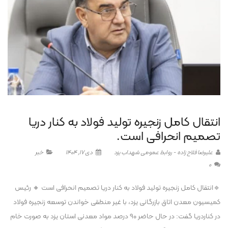
انتقال کامل زنجیره تولید فولاد به کنار دریا
تصمیم انحرافی است.
علیرضا فلاح زاده - روابط عمومی شهداب یزد
دی 17, 1404
خبر
0
🔹انتقال کامل زنجیره تولید فولاد به کنار دریا تصمیم انحرافی است 🔸 رئیس
کمیسیون معدن اتاق بازرگانی یزد، با غیر منطقی خواندن توسعه زنجیره فولاد
در کناردریا گفت: در حال حاضر ۹۰ درصد مواد معدنی استان یزد به صورت خام