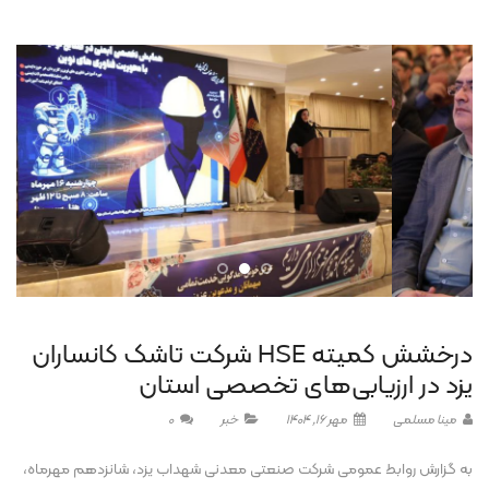
درخشش کمیته HSE شرکت تاشک کانساران
یزد در ارزیابی‌های تخصصی استان
مینا مسلمی
مهر 16, 1404
خبر
0
به گزارش روابط عمومی شرکت صنعتی معدنی شهداب یزد، شانزدهم مهرماه،