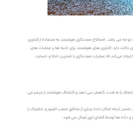
 جمله استرالیا، کانادا، آمریکا و چین مورد توجه می باشد. اصطلاح معدنکاری هوشمند به استفاده از فناوری
، اینترنت اشیاء (IoT)، سیستم های سایبرفیزیکی (CPS)، فضای ابری و … در معدنکاری دلالت دارد. فناوری های هوشمند برای جنبه ها و عملیات های
را ایجاد می‌کند که عملیات معدنکاری با کمترین خطا و خسارت
ف، هوش مصنوعی هزینه شناسایی و اکتشاف را به شدت کاهش می دهد و اکتشاف هوشمند را میسر می
، ضمن اینکه امکان داده برداری از مناطق صعب العبور و خطرناک را
 و داده ها توسط فضای ابری ارسال می شود.