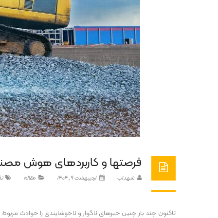
فرصت­ها و کاربردهای هوش مص
شهداب
اردیبهشت 9, 1404
مقاله
تک
تاکنون چند بار چنین خبرهای ناگوار و ناخوشایندی را حوادث مربوط