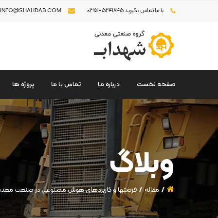
با ما تماس بگیرید 5241845-0351
INFO@SHAHDAB.COM
صفحه نخست
درباره ما
تماس با ما
پروژه ها
وبلاگ
مقاله
فرصت­ها و کاربردهای هوش مصنوعی در صنعت معد