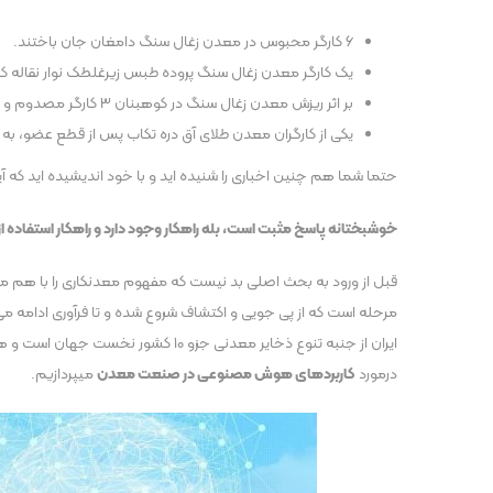
6 کارگر محبوس در معدن زغال سنگ دامغان جان باختند.
یک کارگر معدن زغال سنگ پروده طبس زیرغلطک نوار نقاله کارگ
بر اثر ریزش معدن زغال سنگ در کوهبنان 3 کارگر مصدوم و یک نفر جان خود را از دست داد.
یکی از کارگران معدن طلای آق دره تکاب پس از قطع عضو، به
حتما شما هم چنین اخباری را شنیده اید و با خود اندیشیده اید که
خوشبختانه پاسخ مثبت است، بله راهکار وجود دارد و راهکار استفاده از هو
قبل از ورود به بحث اصلی بد نیست که مفهوم معدنکاری را با هم مر
مرحله است که از پی جویی و اکتشاف شروع شده و تا فرآوری ادامه می 
ایران از جنبه تنوع ذخایر معدنی جز
درمورد
کاربردهای هوش مصنوعی در صنعت معدن
میپردازیم.