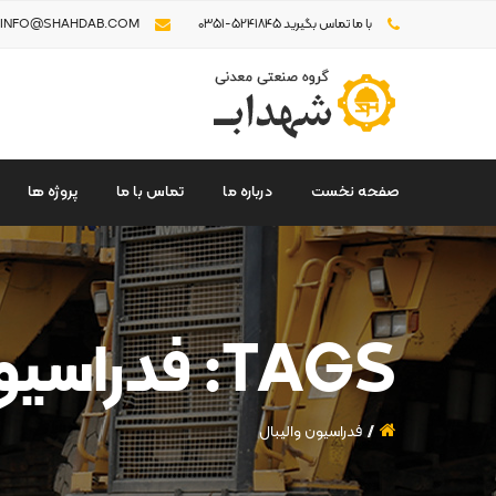
با ما تماس بگیرید 5241845-0351
INFO@SHAHDAB.COM
صفحه نخست
درباره ما
تماس با ما
پروژه ها
TAGS: فدراسیون والیبال
فدراسیون والیبال