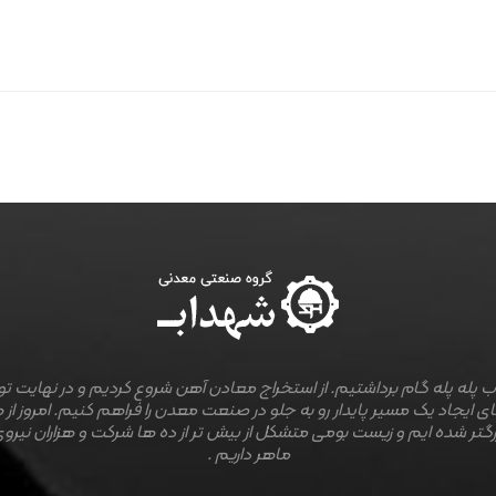
 پله پله گام برداشتیم. از استخراج معادن آهن شروع کردیم و در نهایت ت
ی ایجاد یک مسیر پایدار رو به جلو در صنعت معدن را فراهم کنیم. امروز از 
رگتر شده ایم و زیست بومی متشکل از بیش تر از ده ها شرکت و هزاران نیروی
ماهر داریم .