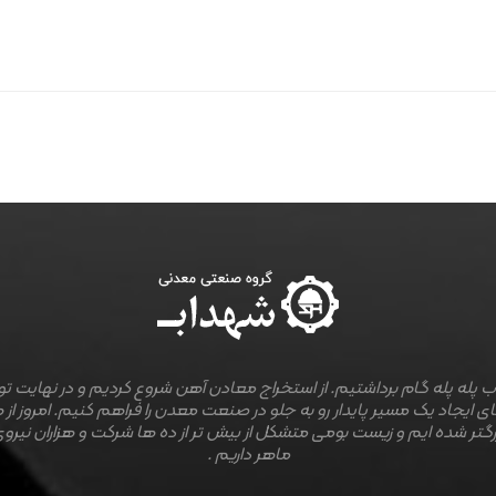
 پله پله گام برداشتیم. از استخراج معادن آهن شروع کردیم و در نهایت ت
ی ایجاد یک مسیر پایدار رو به جلو در صنعت معدن را فراهم کنیم. امروز از 
رگتر شده ایم و زیست بومی متشکل از بیش تر از ده ها شرکت و هزاران نیروی
ماهر داریم .