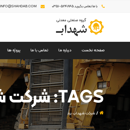
با ما تماس بگیرید 5241845-0351
INFO@SHAHDAB.COM
صفحه نخست
درباره ما
تماس با ما
پروژه ها
TAGS: شرکت شهداب یزد
شرکت شهداب یزد