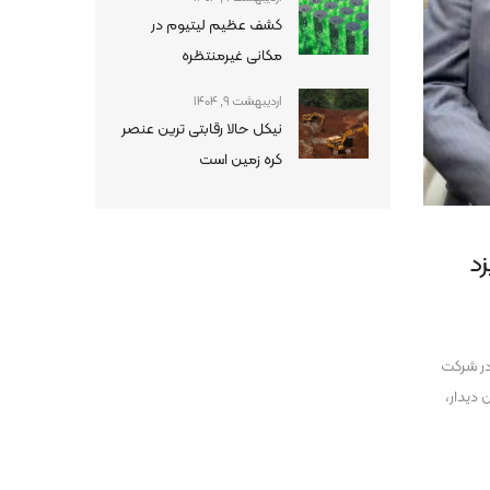
کشف عظیم لیتیوم در
مکانی غیرمنتظره
اردیبهشت 9, 1404
نیکل حالا رقابتی ترین عنصر
کره زمین است
د
در شرکت
دیدار،