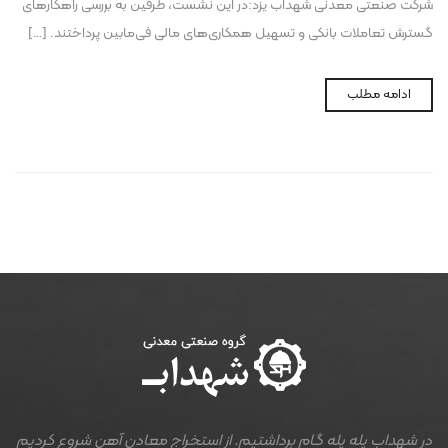
شرکت صنعتی معدنی شهداب یزد:در این نشست، طرفین به بررسی راهکارهای
گسترش تعاملات بانکی و تسهیل همکاری‌های مالی فی‌مابین پرداختند. […]
ادامه مطلب
در شهداب پله پله گام برداشتیم. از استخراج معادن آهن شروع کردیم